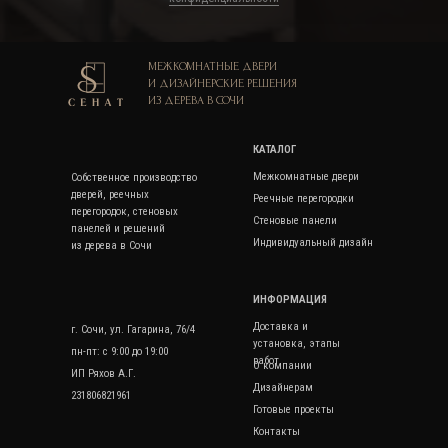
МЕЖКОМНАТНЫЕ ДВЕРИ
И ДИЗАЙНЕРСКИЕ РЕШЕНИЯ
ИЗ ДЕРЕВА В СОЧИ
КАТАЛОГ
Межкомнатные двери
Собственное производство
дверей, реечных
Реечные перегородки
перегородок, стеновых
Стеновые панели
панелей и решений
Индивидуальный дизайн
из дерева в Сочи
ИНФОРМАЦИЯ
Доставка и
г. Сочи, ул. Гагарина, 76/4
установка, этапы
пн-пт: с 9:00 до 19:00
работ
О компании
ИП Ряхов А.Г.
Дизайнерам
231806821961
Готовые проекты
Контакты